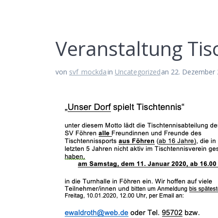
Veranstaltung Tis
von
svf_mockda
in
Uncategorized
an 22. Dezember