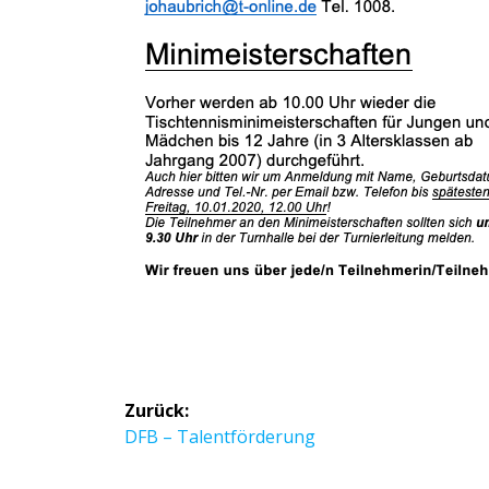
Beitragsnavigation
Zurück:
Vorheriger
DFB – Talentförderung
Beitrag: