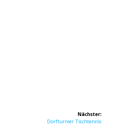
Nächster:
Nächster
Dorfturnier Tischtennis
Beitrag: